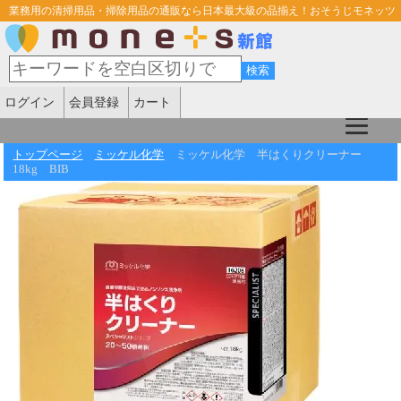
業務用の清掃用品・掃除用品の通販なら日本最大級の品揃え！おそうじモネッツ
ログイン
会員登録
カート
トップページ
ミッケル化学
ミッケル化学 半はくりクリーナー
18kg BIB