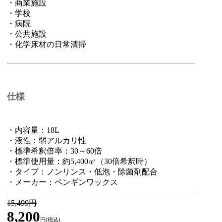
・商業施設
・学校
・病院
・公共施設
・化学床材の日常清掃
仕様
・内容量：18L
・液性：弱アルカリ性
・標準希釈倍率：30～60倍
・標準使用量：約5,400㎡（30倍希釈時）
・タイプ：ノンリンス・低泡・除菌剤配合
・メーカー：ペンギンワックス
15,499円
8,200
円(税込)