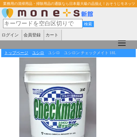
業務用の清掃用品・掃除用品の通販なら日本最大級の品揃え！おそうじモネッツ
ログイン
会員登録
カート
トップページ
ユシロ
ユシロ ユシロン チェックメイト 18L