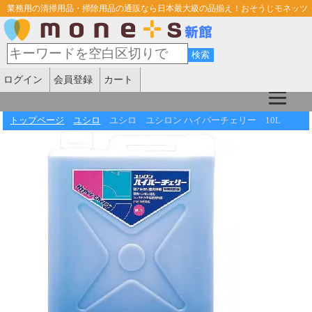
業務用の清掃用品・掃除用品の通販なら日本最大級の品揃え！おそうじモネッツ
ログイン
会員登録
カート
トップページ
ユシロ
ユシロ ユシロン ハイパーチェリー 10L