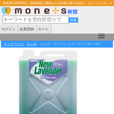
業務用の清掃用品・掃除用品の通販なら日本最大級の品揃え！おそうじモネッツ
ログイン
会員登録
カート
トップページ
ユシロ
ユシロ ユシロン ニューラベンダー 10L