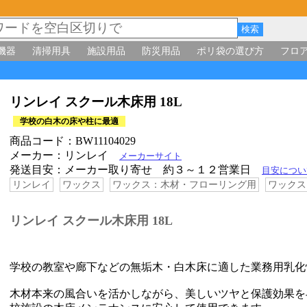
機器
清掃用具
施設用品
防災用品
ポリ袋の選び方
フロ
リンレイ スクール木床用 18L
学校の白木の床や柱に最適
商品コード：BW11104029
メーカー：リンレイ
メーカーサイト
発送目安：メーカー取り寄せ 約３～１２営業日
目安につい
リンレイ
ワックス
ワックス：木材・フローリング用
ワックス
リンレイ スクール木床用 18L
学校の教室や廊下などの無垢木・白木床に適した業務用乳化
木材本来の風合いを活かしながら、美しいツヤと保護効果を