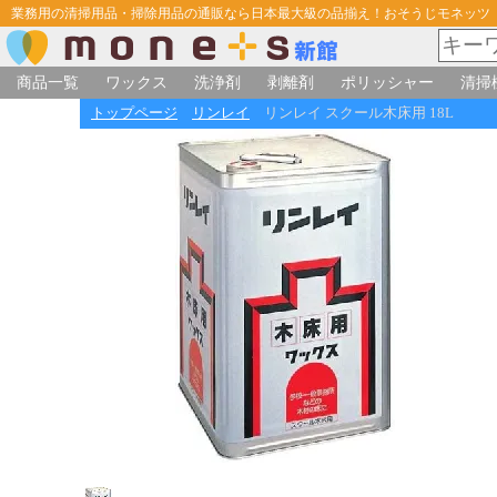
業務用の清掃用品・掃除用品の通販なら日本最大級の品揃え！おそうじモネッツ
商品一覧
ワックス
洗浄剤
剥離剤
ポリッシャー
清掃
トップページ
リンレイ
リンレイ スクール木床用 18L