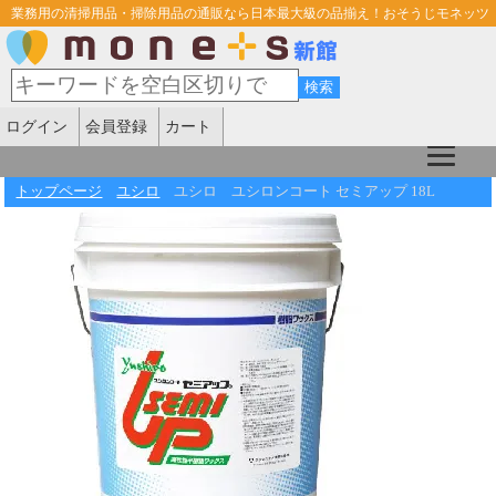
業務用の清掃用品・掃除用品の通販なら日本最大級の品揃え！おそうじモネッツ
ログイン
会員登録
カート
トップページ
ユシロ
ユシロ ユシロンコート セミアップ 18L