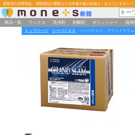
業務用の清掃用品・掃除用品の通販なら日本最大級の品揃え！おそうじモネッツ
商品一覧
ワックス
洗浄剤
剥離剤
ポリッシャー
清掃
トップページ
シーバイエス
シーバイエス グランドスラム 