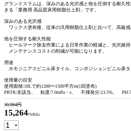
グランドスラムは、深みのある光沢感と他を圧倒する耐久性
きる「業務用 高品質床用樹脂仕上剤」です。
深みのある光沢感
ワックス塗布後、従来の汎用樹脂仕上剤と比べて、高級感
他を圧倒する耐久性能
ヒールマーク除去作業による日常作業の軽減と、光沢維持
メンテナンスコストの削減が可能になります。
用途
ホモジニアスビニル床タイル、コンポジションビニル床タ
使用量の目安
使用面積:18Lで約1200〜1500平方m(1回塗布)
PRTR:非該当、 粘度:7.0mPa・s、 不揮発分:23.5%、 PH:7
30,984円
15,264
円(税込)