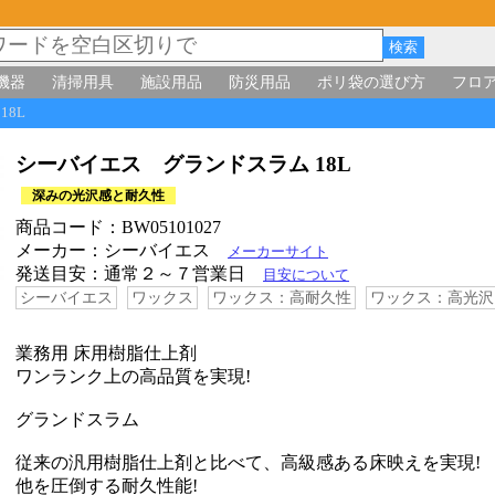
機器
清掃用具
施設用品
防災用品
ポリ袋の選び方
フロ
18L
シーバイエス グランドスラム 18L
深みの光沢感と耐久性
商品コード：BW05101027
メーカー：シーバイエス
メーカーサイト
発送目安：通常２～７営業日
目安について
シーバイエス
ワックス
ワックス：高耐久性
ワックス：高光沢
業務用 床用樹脂仕上剤
ワンランク上の高品質を実現!
グランドスラム
従来の汎用樹脂仕上剤と比べて、高級感ある床映えを実現!
他を圧倒する耐久性能!