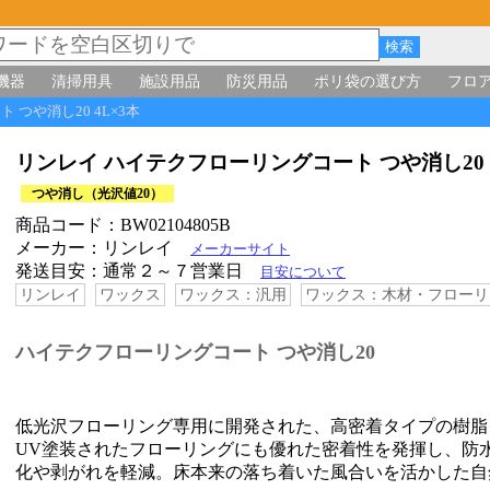
機器
清掃用具
施設用品
防災用品
ポリ袋の選び方
フロ
 つや消し20 4L×3本
リンレイ ハイテクフローリングコート つや消し20 
つや消し（光沢値20）
商品コード：BW02104805B
メーカー：リンレイ
メーカーサイト
発送目安：通常２～７営業日
目安について
リンレイ
ワックス
ワックス：汎用
ワックス：木材・フローリ
ハイテクフローリングコート つや消し20
低光沢フローリング専用に開発された、高密着タイプの樹脂
UV塗装されたフローリングにも優れた密着性を発揮し、防
化や剥がれを軽減。床本来の落ち着いた風合いを活かした自