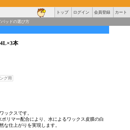
トップ
ログイン
会員登録
カート
アパッドの選び方
4L×3本
ング用
ワックスです。
水ポリマー配合により、水によるワックス皮膜の白
然な仕上がりを実現します。