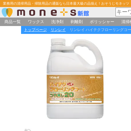
業務用の清掃用品・掃除用品の通販なら日本最大級の品揃え！おそうじモネッツ
商品一覧
ワックス
洗浄剤
剥離剤
ポリッシャー
清掃
トップページ
リンレイ
リンレイ ハイテクフローリングコート