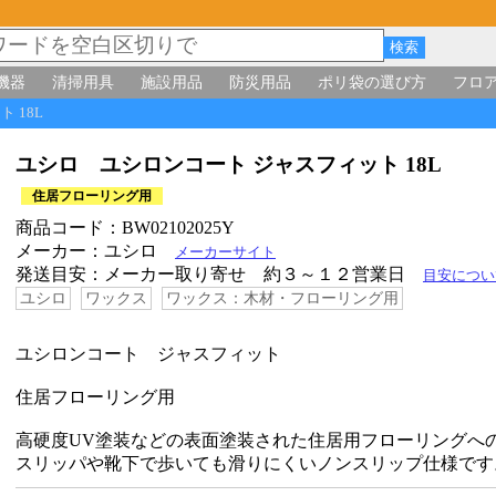
機器
清掃用具
施設用品
防災用品
ポリ袋の選び方
フロ
ト 18L
ユシロ ユシロンコート ジャスフィット 18L
住居フローリング用
商品コード：BW02102025Y
メーカー：ユシロ
メーカーサイト
発送目安：メーカー取り寄せ 約３～１２営業日
目安につい
ユシロ
ワックス
ワックス：木材・フローリング用
ユシロンコート ジャスフィット
住居フローリング用
高硬度UV塗装などの表面塗装された住居用フローリングへ
スリッパや靴下で歩いても滑りにくいノンスリップ仕様です