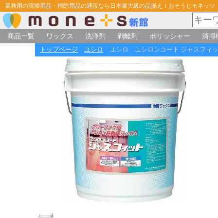
業務用の清掃用品・掃除用品の通販なら日本最大級の品揃え！おそうじモネッツ
商品一覧
ワックス
洗浄剤
剥離剤
ポリッシャー
清掃
トップページ
ユシロ
ユシロ ユシロンコート ジャスフィッ