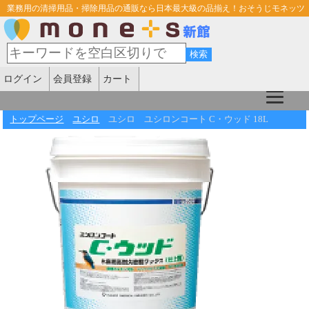
業務用の清掃用品・掃除用品の通販なら日本最大級の品揃え！おそうじモネッツ
ログイン
会員登録
カート
トップページ
ユシロ
ユシロ ユシロンコート C・ウッド 18L