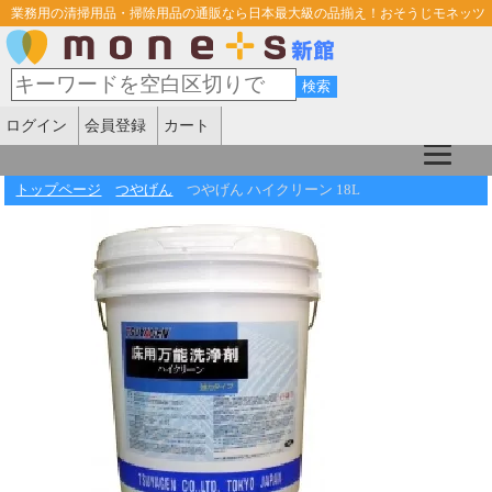
業務用の清掃用品・掃除用品の通販なら日本最大級の品揃え！おそうじモネッツ
ログイン
会員登録
カート
トップページ
つやげん
つやげん ハイクリーン 18L