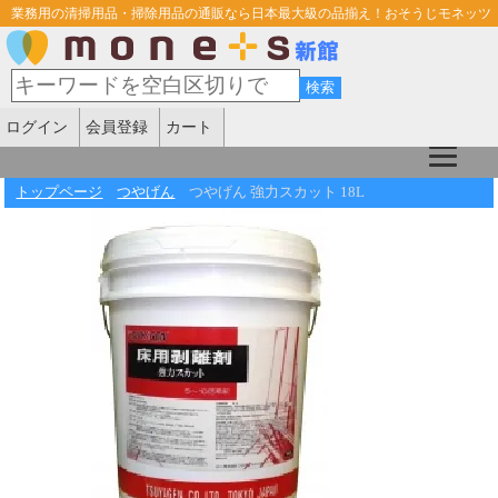
業務用の清掃用品・掃除用品の通販なら日本最大級の品揃え！おそうじモネッツ
ログイン
会員登録
カート
トップページ
つやげん
つやげん 強力スカット 18L