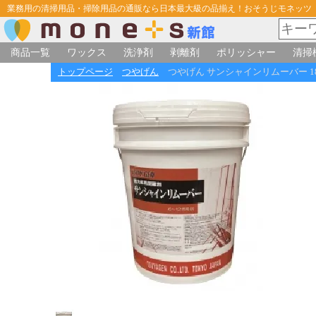
業務用の清掃用品・掃除用品の通販なら日本最大級の品揃え！おそうじモネッツ
商品一覧
ワックス
洗浄剤
剥離剤
ポリッシャー
清掃
トップページ
つやげん
つやげん サンシャインリムーバー 