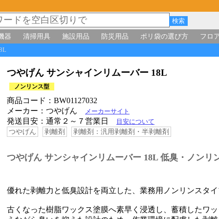
機器
清掃用具
施設用品
防災用品
ポリ袋の選び方
フロ
18L
つやげん サンシャインリムーバー 18L
ノンリンス型
商品コード：BW01127032
メーカー：つやげん
メーカーサイト
発送目安：通常２～７営業日
目安について
つやげん
剥離剤
剥離剤：汎用剥離剤・半剥離剤
つやげん サンシャインリムーバー 18L 低臭・ノンリ
優れた剥離力と低臭設計を両立した、業務用ノンリンスタイ
古くなった樹脂ワックス塗膜へ素早く浸透し、蓄積したワッ