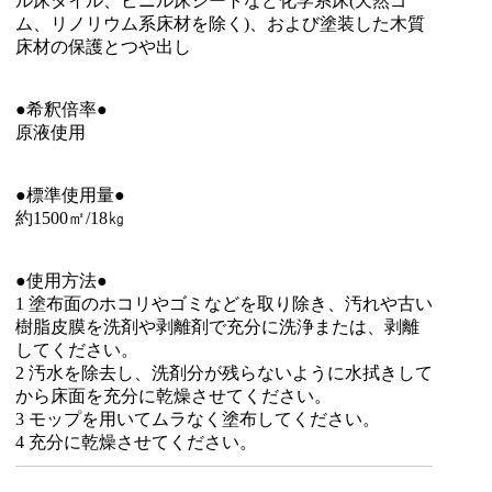
ル床タイル、ビニル床シートなど化学系床(天然ゴ
ム、リノリウム系床材を除く)、および塗装した木質
床材の保護とつや出し
●希釈倍率●
原液使用
●標準使用量●
約1500㎡/18㎏
●使用方法●
1 塗布面のホコリやゴミなどを取り除き、汚れや古い
樹脂皮膜を洗剤や剥離剤で充分に洗浄または、剥離
してください。
2 汚水を除去し、洗剤分が残らないように水拭きして
から床面を充分に乾燥させてください。
3 モップを用いてムラなく塗布してください。
4 充分に乾燥させてください。