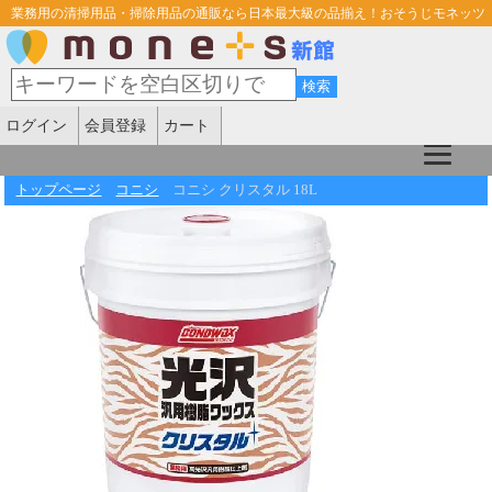
業務用の清掃用品・掃除用品の通販なら日本最大級の品揃え！おそうじモネッツ
ログイン
会員登録
カート
トップページ
コニシ
コニシ クリスタル 18L