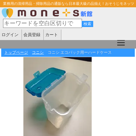
業務用の清掃用品・掃除用品の通販なら日本最大級の品揃え！おそうじモネッツ
ログイン
会員登録
カート
トップページ
コニシ
コニシ エコパック用ーハードケース