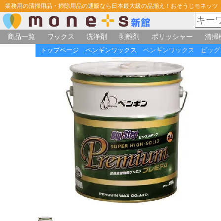
業務用の清掃用品・掃除用品の通販なら日本最大級の品揃え！おそうじモネッツ
商品一覧
ワックス
洗浄剤
剥離剤
ポリッシャー
清掃
トップページ
ペンギンワックス
ペンギンワックス ビッグ