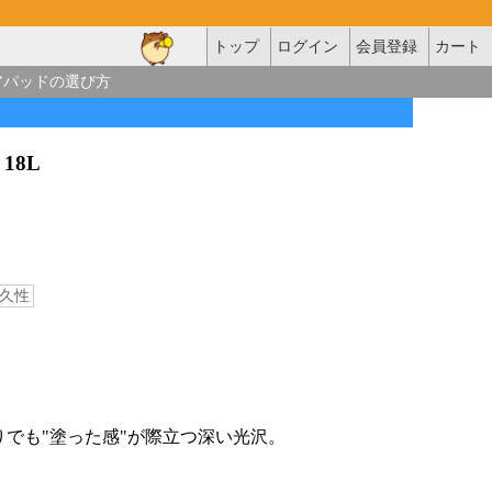
トップ
ログイン
会員登録
カート
アパッドの選び方
 18L
久性
りでも"塗った感"が際立つ深い光沢。