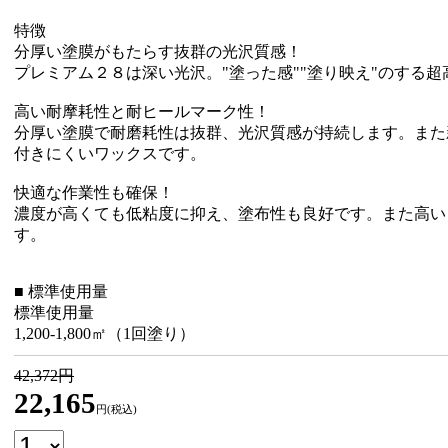
特徴
分厚い塗膜がもたらす抜群の光沢質感！
プレミアム２８は深い光沢。"塗った感""塗り映え"のする
高い耐摩耗性と耐ヒールマーク性！
分厚い塗膜で耐磨耗性は抜群、光沢質感が持続します。また
付きにくいワックスです。
快適な作業性も確保！
濃度が高くても低粘度に抑え、塗布性も良好です。また高い
す。
■ 標準使用量
標準使用量
1,200-1,800㎡（1回塗り）
42,372円
22,165
円(税込)