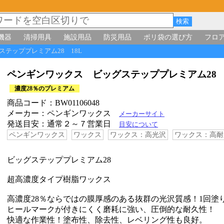
機器
清掃用具
施設用品
防災用品
ポリ袋の選び方
フロ
ステッププレミアム28 18L
ペンギンワックス ビッグステッププレミアム28
濃度28％のプレミアム
商品コード：BW01106048
メーカー：ペンギンワックス
メーカーサイト
発送目安：通常２～７営業日
目安について
ペンギンワックス
ワックス
ワックス：高光沢
ワックス：高耐
ビッグステッププレミアム28
超高濃度タイプ樹脂ワックス
高濃度28％ならではの膜厚感のある抜群の光沢質感！1回塗
ヒールマークが付きにくく磨耗に強い、圧倒的な耐久性！
快適な作業性！塗布性、除去性、レベリング性も良好。