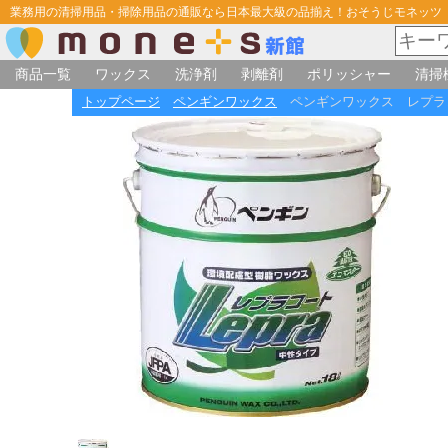
業務用の清掃用品・掃除用品の通販なら日本最大級の品揃え！おそうじモネッツ
商品一覧
ワックス
洗浄剤
剥離剤
ポリッシャー
清掃
トップページ
ペンギンワックス
ペンギンワックス レプラ