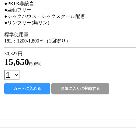
●PRTR非該当
●亜鉛フリー
●シックハウス・シックスクール配慮
●リンフリー(無リン)
標準使用量
18L：1200-1,800㎡（1回塗り）
30,327円
15,650
円(税込)