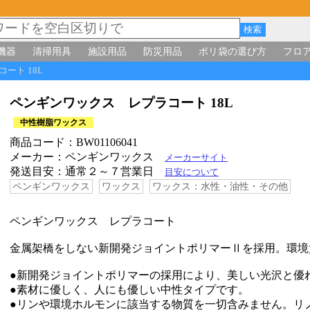
機器
清掃用具
施設用品
防災用品
ポリ袋の選び方
フロ
コート 18L
ペンギンワックス レプラコート 18L
中性樹脂ワックス
商品コード：BW01106041
メーカー：ペンギンワックス
メーカーサイト
発送目安：通常２～７営業日
目安について
ペンギンワックス
ワックス
ワックス：水性・油性・その他
ペンギンワックス レプラコート
金属架橋をしない新開発ジョイントポリマーⅡを採用。環境
●新開発ジョイントポリマーの採用により、美しい光沢と優
●素材に優しく、人にも優しい中性タイプです。
●リンや環境ホルモンに該当する物質を一切含みません。リ