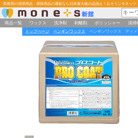
業務用の清掃用品・掃除用品の通販なら日本最大級の品揃え！おそうじモネッツ
商品一覧
ワックス
洗浄剤
剥離剤
ポリッシャー
清掃
トップページ
ペンギンワックス
ペンギンワックス ディメ