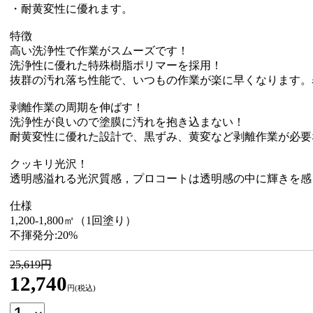
・耐黄変性に優れます。
特徴
高い洗浄性で作業がスムーズです！
洗浄性に優れた特殊樹脂ポリマーを採用！
抜群の汚れ落ち性能で、いつもの作業が楽に早くなります。
剥離作業の周期を伸ばす！
洗浄性が良いので塗膜に汚れを抱き込まない！
耐黄変性に優れた設計で、黒ずみ、黄変など剥離作業が必要
クッキリ光沢！
透明感溢れる光沢質感，プロコートは透明感の中に輝きを感
仕様
1,200-1,800㎡（1回塗り）
不揮発分:20%
25,619円
12,740
円(税込)