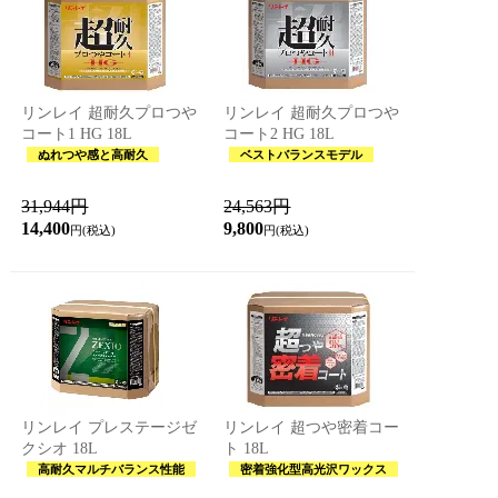
リンレイ 超耐久プロつや
リンレイ 超耐久プロつや
コート1 HG 18L
コート2 HG 18L
ぬれつや感と高耐久
ベストバランスモデル
31,944円
24,563円
14,400
9,800
円(税込)
円(税込)
リンレイ プレステージゼ
リンレイ 超つや密着コー
クシオ 18L
ト 18L
高耐久マルチバランス性能
密着強化型高光沢ワックス