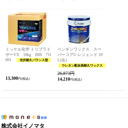
ミッケル化学 トリプライ
ペンギンワックス スー
ザーVX 18kg BIB 711
パーコアU レジェンド 18
091
L(缶)
光沢耐久バランス型
ウレタン配合高耐久ワックス
26,873円
13,300
14,210
円(税込)
円(税込)
株式会社イノマタ