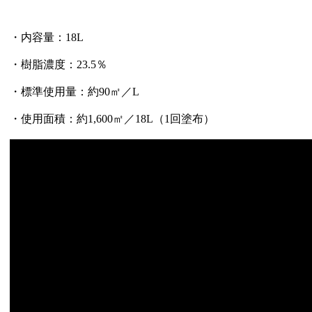
・内容量：18L
・樹脂濃度：23.5％
・標準使用量：約90㎡／L
・使用面積：約1,600㎡／18L（1回塗布）