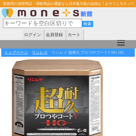
業務用の清掃用品・掃除用品の通販なら日本最大級の品揃え！おそうじモネッツ
ログイン
会員登録
カート
トップページ
リンレイ
リンレイ 超耐久プロつやコートV HG 18L