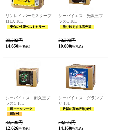
リンレイ パーモスタープ
シーバイエス 光沢王プ
ロEX 18L
ラスC 18L
安心の性能ベストセラー
塗り映えする高光沢
29,282円
32,300円
14,650
10,800
円(税込)
円(税込)
シーバイエス 耐久王プ
シーバイエス グランプ
ラスC 18L
リ 18L
耐ヒールマーク
抜群の高光沢維持性
耐油性
32,300円
38,525円
12,626
14,160
円(税込)
円(税込)