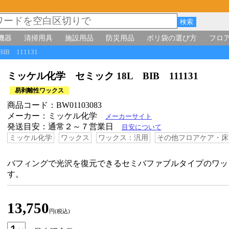
機器
清掃用具
施設用品
防災用品
ポリ袋の選び方
フロ
IB 111131
ミッケル化学 セミック 18L BIB 111131
易剥離性ワックス
商品コード：BW01103083
メーカー：ミッケル化学
メーカーサイト
発送目安：通常２～７営業日
目安について
ミッケル化学
ワックス
ワックス：汎用
その他フロアケア・床
バフィングで光沢を復元できるセミバファブルタイプのワッ
す。
13,750
円(税込)