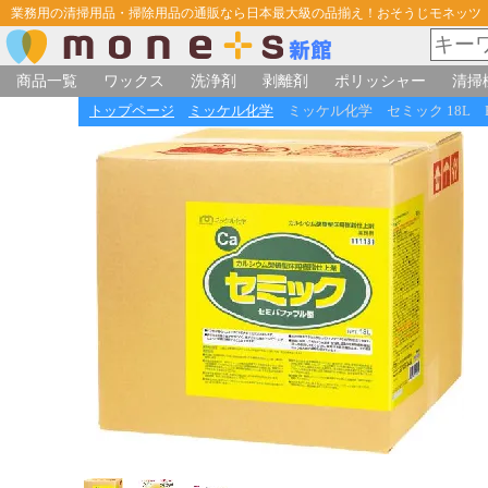
業務用の清掃用品・掃除用品の通販なら日本最大級の品揃え！おそうじモネッツ
商品一覧
ワックス
洗浄剤
剥離剤
ポリッシャー
清掃
トップページ
ミッケル化学
ミッケル化学 セミック 18L B