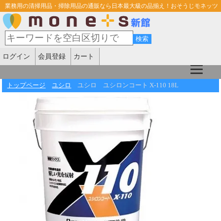
業務用の清掃用品・掃除用品の通販なら日本最大級の品揃え！おそうじモネッツ
ログイン
会員登録
カート
トップページ
ユシロ
ユシロ ユシロンコート X-110 18L