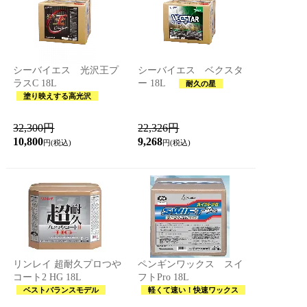
シーバイエス 光沢王プ
シーバイエス ベクスタ
ラスC 18L
ー 18L
耐久の星
塗り映えする高光沢
32,300円
22,326円
10,800
9,268
円(税込)
円(税込)
リンレイ 超耐久プロつや
ペンギンワックス スイ
コート2 HG 18L
フトPro 18L
ベストバランスモデル
軽くて速い！快速ワックス