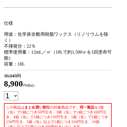
仕様
用途：化学床全般用樹脂ワックス（リノリウムを除
く）
不揮発分：22％
標準使用量：12mL／㎡（18Lで約1,500㎡を1回塗布可
能）
容量：18L
30,049円
8,900
円(税込)
この商品は
まとめ買い割引
の対象商品です。
同一製品
を2箱
（缶）で1箱につき50円引き、3箱（缶）で1箱につき100円引
き、4箱（缶）で1箱につき150円引き、5箱（缶）で1箱につき
250円引き、5箱（缶）以上で1箱につき350円引き、10箱
（缶）以上で1箱につき500円引きいたします。