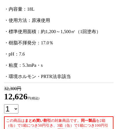
・内容量：18L
・使用方法：原液使用
・標準使用面積：約1,200～1,500㎡（1回塗布）
・樹脂不揮発分：17.0％
・pH：7.6
・粘度：5.3mPa・s
・環境ホルモン・PRTR法非該当
32,300円
12,626
円(税込)
この商品は
まとめ買い割引
の対象商品です。
同一製品
を2箱
（缶）で1箱につき50円引き、3箱（缶）で1箱につき100円引