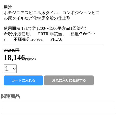
用途
ホモジニアスビニル床タイル、コンポジションビニ
ル床タイルなど化学床全般の仕上剤
使用面積:18Lで約1200〜1500平方m(1回塗布)
希釈:原液使用、 PRTR:非該当、 粘度:7.6mPa・
s、 不揮発分:20.9%、 PH:7.6
34,046円
18,146
円(税込)
関連商品