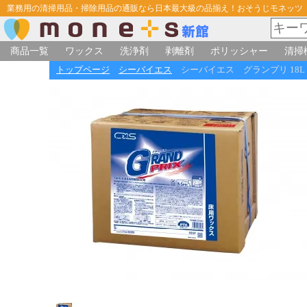
業務用の清掃用品・掃除用品の通販なら日本最大級の品揃え！おそうじモネッツ
商品一覧
ワックス
洗浄剤
剥離剤
ポリッシャー
清掃
トップページ
シーバイエス
シーバイエス グランプリ 18