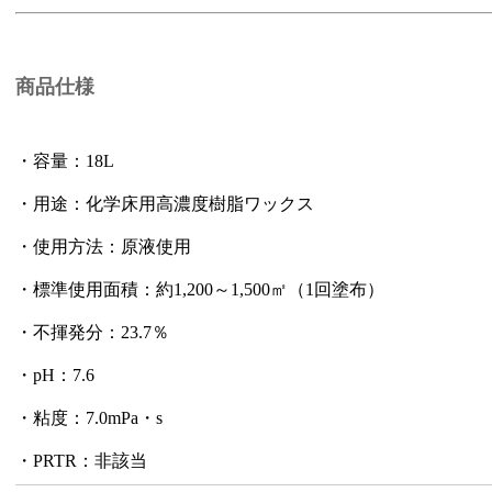
商品仕様
・容量：18L
・用途：化学床用高濃度樹脂ワックス
・使用方法：原液使用
・標準使用面積：約1,200～1,500㎡（1回塗布）
・不揮発分：23.7％
・pH：7.6
・粘度：7.0mPa・s
・PRTR：非該当