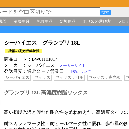
機器
清掃用具
施設用品
防災用品
ポリ袋の選び方
フロ
L
シーバイエス グランプリ 18L
抜群の高光沢維持性
商品コード：BW01101017
メーカー：シーバイエス
メーカーサイト
発送目安：通常２～７営業日
目安について
シーバイエス
ワックス
ワックス：汎用
ワックス：高光沢
グランプリ 18L 高濃度樹脂ワックス
高い初期光沢と優れた耐久性を兼ね備えた、高濃度タイプの
耐スカッフマーク性・耐ヒールマーク性に優れ、歩行量の多