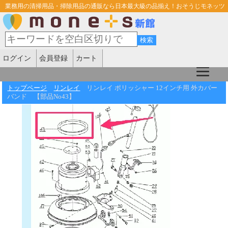
業務用の清掃用品・掃除用品の通販なら日本最大級の品揃え！おそうじモネッツ
ログイン
会員登録
カート
トップページ
リンレイ
リンレイ ポリッシャー 12インチ用 外カバー
バンド 【部品No43】