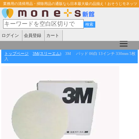
業務用の清掃用品・掃除用品の通販なら日本最大級の品揃え！おそうじモネッツ
ログイン
会員登録
カート
トップページ
3M(スリーエム)
3M パッド 06白 13インチ 330mm 5枚
入