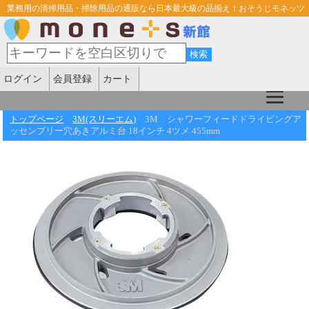
業務用の清掃用品・掃除用品の通販なら日本最大級の品揃え！おそうじモネッツ
ログイン
会員登録
カート
トップページ
3M(スリーエム)
3M シャワーフィードドライビングア
ッセンブリー穴あきアルミ台 18インチ 4ツメ 455mm