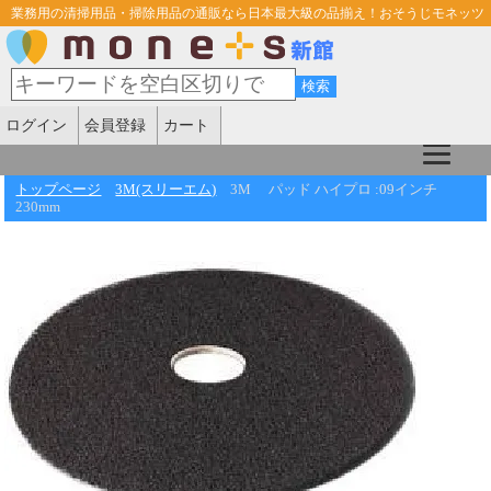
業務用の清掃用品・掃除用品の通販なら日本最大級の品揃え！おそうじモネッツ
ログイン
会員登録
カート
トップページ
3M(スリーエム)
3M パッド ハイプロ :09インチ
230mm