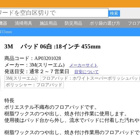
機器
清掃用具
施設用品
防災用品
ポリ袋の選び方
フロ
 455mm
3M パッド 06白 :18インチ 455mm
商品コード：AP03201028
メーカー：3M(スリーエム)
メーカーサイト
発送目安：通常２～７営業日
目安について
3M(スリーエム)
フロアパッド：ホワイトスーパーポリッシュパッド
ポリッシャー：フロアパッド
特長
ポリエステル不織布のフロアパッドです。
樹脂ワックスのつや出し、焼き付け作業に使用します。
使用後はパッド台から外し、流水でパッドに付着した汚れや
樹脂ワックスのつや出し、焼き付け作業用のフロアパッドで