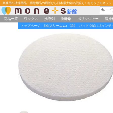
業務用の清掃用品・掃除用品の通販なら日本最大級の品揃え！おそうじモネッツ
商品一覧
ワックス
洗浄剤
剥離剤
ポリッシャー
清掃
トップページ
3M(スリーエム)
3M パッド 06白 :18インチ