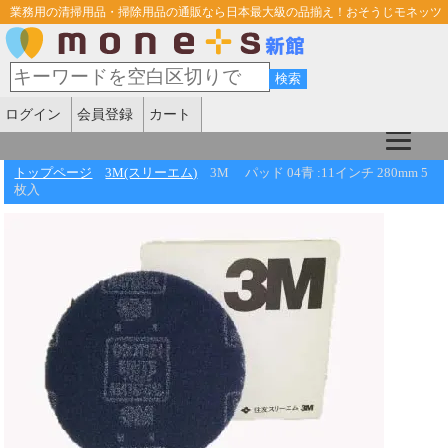
業務用の清掃用品・掃除用品の通販なら日本最大級の品揃え！おそうじモネッツ
ログイン
会員登録
カート
トップページ
3M(スリーエム)
3M パッド 04青 :11インチ 280mm 5
枚入