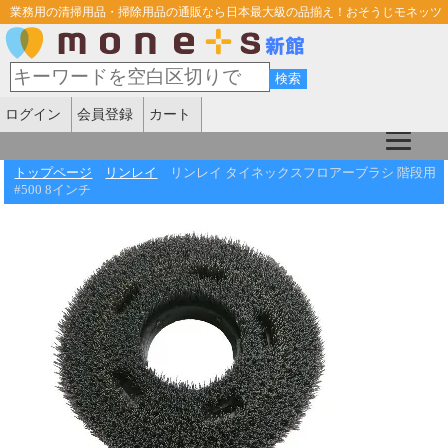
業務用の清掃用品・掃除用品の通販なら日本最大級の品揃え！おそうじモネッツ
ログイン
会員登録
カート
トップページ
リンレイ
リンレイ タイネックスフロアーブラシ 階段用
#500 8インチ