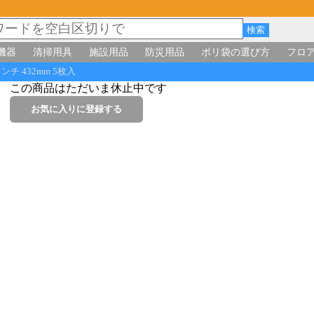
機器
清掃用具
施設用品
防災用品
ポリ袋の選び方
フロ
ンチ 432mm 5枚入
この商品はただいま休止中です