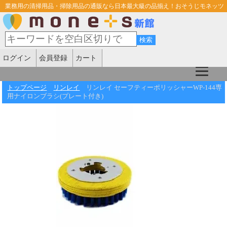
業務用の清掃用品・掃除用品の通販なら日本最大級の品揃え！おそうじモネッツ
ログイン
会員登録
カート
トップページ
リンレイ
リンレイ セーフティーポリッシャーWP-144専
用ナイロンブラシ(プレート付き)