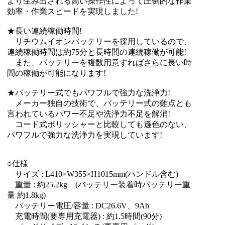
より生み出される高い操作性によって圧倒的な作業
効率・作業スピードを実現しました!
★長い連続稼働時間!
リチウムイオンバッテリーを採用しているので、
連続稼働時間は約75分と長時間の連続稼働が可能!
また、バッテリーを複数用意すればさらに長い時
間の稼働が可能になります!
★バッテリー式でもパワフルで強力な洗浄力!
メーカー独自の技術で、バッテリー式の難点とも
言われているパワー不足や洗浄力不足を解消!
コード式ポリッシャーと比較しても遜色のない、
パワフルで強力な洗浄力を実現しています!
○仕様
サイズ : L410×W355×H1015mm(ハンドル含む)
重量 : 約25.2kg (バッテリー装着時バッテリー重
量 約1.8kg)
バッテリー電圧/容量 : DC26.6V、9Ah
充電時間(要専用充電器) : 約1.5時間(90分)