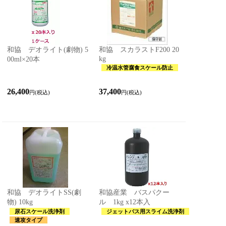
和協 デオライト(劇物) 5
和協 スカラストF200 20
kg
00ml×20本
冷温水管腐食スケール防止
26,400
37,400
円(税込)
円(税込)
和協 デオライトSS(劇
和協産業 バスパクー
物) 10kg
ル 1kg x12本入
尿石スケール洗浄剤
ジェットバス用スライム洗浄剤
速攻タイプ