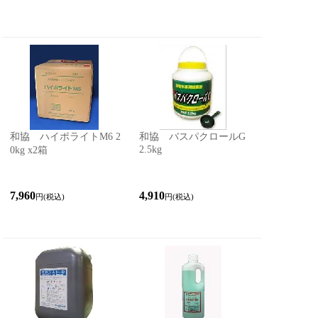
和協 ハイポライトM6 2
和協 バスパクロールG
2.5kg
0kg x2箱
7,960
4,910
円(税込)
円(税込)