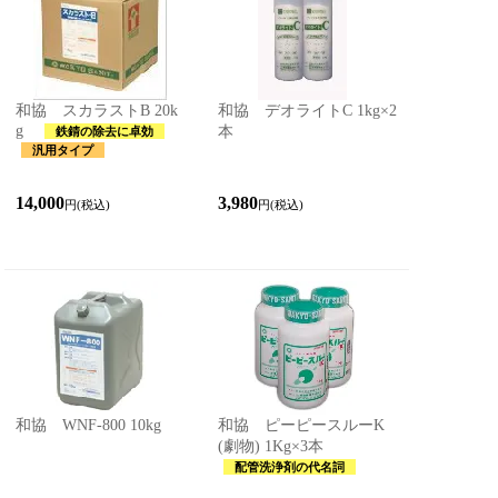
和協 スカラストB 20k
和協 デオライトC 1kg×2
g
本
鉄錆の除去に卓効
汎用タイプ
14,000
3,980
円(税込)
円(税込)
和協 WNF-800 10kg
和協 ピーピースルーK
(劇物) 1Kg×3本
配管洗浄剤の代名詞