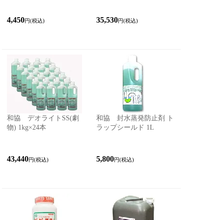
4,450
35,530
円(税込)
円(税込)
和協 デオライトSS(劇
和協 封水蒸発防止剤 ト
物) 1kg×24本
ラップシールド 1L
43,440
5,800
円(税込)
円(税込)