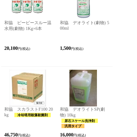
和協 ピーピースルー温
和協 デオライト(劇物) 5
00ml
水用(劇物) 1Kg×6本
20,100
1,500
円(税込)
円(税込)
和協 スカラストF100 20
和協 デオライトSP(劇
kg
物) 10kg
冷却塔用殺藻殺菌剤
尿石スケール洗浄剤
汎用タイプ
46,750
16,000
円(税込)
円(税込)