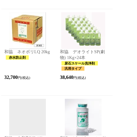
和協 ネオポリLQ 20kg
和協 デオライトSP(劇
物) 1Kg×24本
赤水防止剤
尿石スケール洗浄剤
汎用タイプ
32,700
38,640
円(税込)
円(税込)