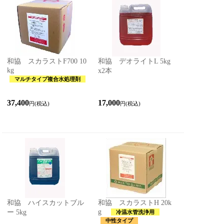
和協 スカラストF700 10
和協 デオライトL 5kg
kg
x2本
マルチタイプ複合水処理剤
37,400
17,000
円(税込)
円(税込)
和協 ハイスカットブル
和協 スカラストH 20k
g
ー 5kg
冷温水管洗浄用
中性タイプ