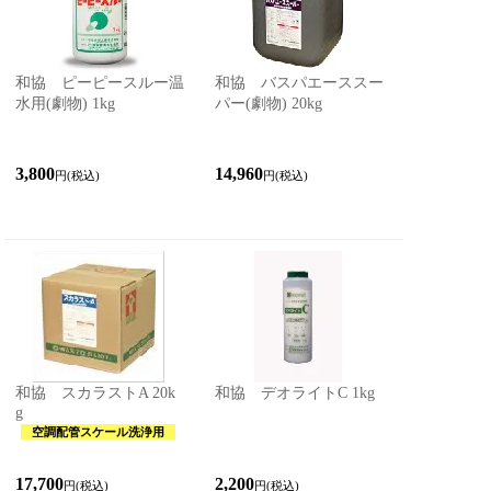
和協 ピーピースルー温
和協 バスパエーススー
水用(劇物) 1kg
パー(劇物) 20kg
3,800
14,960
円(税込)
円(税込)
和協 スカラストA 20k
和協 デオライトC 1kg
g
空調配管スケール洗浄用
17,700
2,200
円(税込)
円(税込)