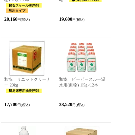
尿石スケール洗浄剤
汎用タイプ
20,160
19,600
円(税込)
円(税込)
和協 サニットクリーナ
和協 ピーピースルー温
ー 20kg
水用(劇物) 1Kg×12本
厨房床専用油洗浄剤
17,700
38,520
円(税込)
円(税込)