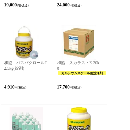
19,000
24,000
円(税込)
円(税込)
和協 バスパクロールT
和協 スカラストE 20k
g
2.5kg(錠剤)
カルシウムスケール用洗浄剤
4,910
17,700
円(税込)
円(税込)