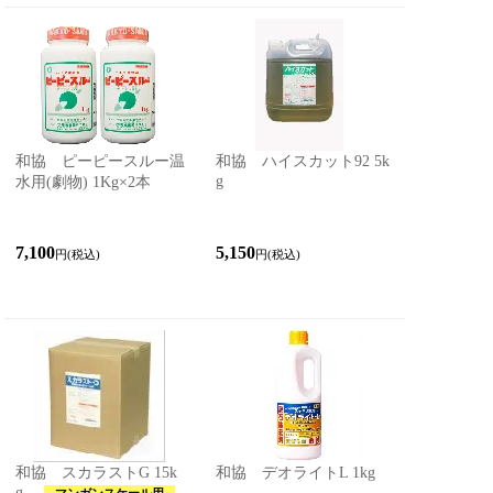
和協 ピーピースルー温
和協 ハイスカット92 5k
g
水用(劇物) 1Kg×2本
7,100
5,150
円(税込)
円(税込)
和協 スカラストG 15k
和協 デオライトL 1kg
g