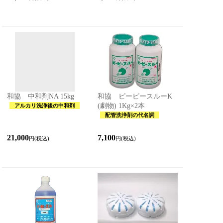
和協 中和剤NA 15kg
和協 ピーピースルーK
(劇物) 1Kg×2本
アルカリ洗浄後の中和剤
配管洗浄剤の代名詞
21,000
7,100
円(税込)
円(税込)