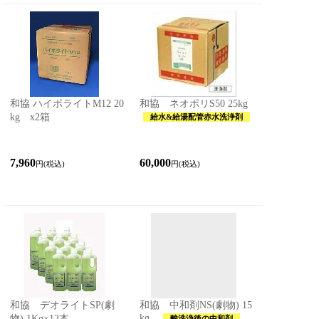
和協 ハイポライトM12 20
和協 ネオポリS50 25kg
kg x2箱
給水&給湯配管赤水洗浄剤
7,960
60,000
円(税込)
円(税込)
和協 デオライトSP(劇
和協 中和剤NS(劇物) 15
kg
物) 1Kg×12本
酸洗浄後の中和剤