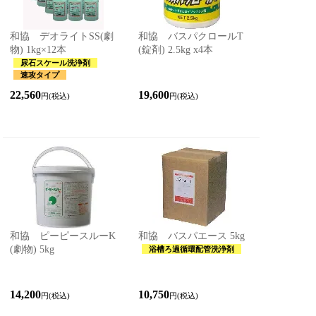
和協 デオライトSS(劇
和協 バスパクロールT
物) 1kg×12本
(錠剤) 2.5kg x4本
尿石スケール洗浄剤
速攻タイプ
22,560
19,600
円(税込)
円(税込)
和協 ピーピースルーK
和協 バスパエース 5kg
(劇物) 5kg
浴槽ろ過循環配管洗浄剤
14,200
10,750
円(税込)
円(税込)