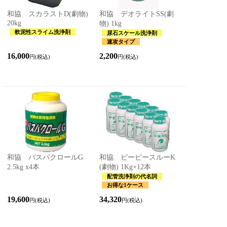
和協 スカラストD(劇物)
和協 デオライトSS(劇
20kg
物) 1kg
軟泥性スライム洗浄剤
尿石スケール洗浄剤
速攻タイプ
16,000
2,200
円(税込)
円(税込)
和協 バスパクロールG
和協 ピーピースルーK
2.5kg x4本
(劇物) 1Kg×12本
配管洗浄剤の代名詞
お得な1ケース
19,600
34,320
円(税込)
円(税込)