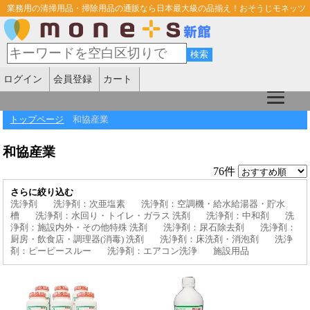
業務用の清掃用品・掃除用品の通販なら日本最大級の品揃え！おそうじモネッツ
ログイン
会員登録
カート
トップページ
和協産業
和協産業
76件
さらに絞り込む
洗浄剤
洗浄剤：次亜塩素
洗浄剤：空調機・給水給湯器・貯水
槽
洗浄剤：水回り・トイレ・ガラス 洗剤
洗浄剤：中和剤
洗
浄剤：施設内外・その他特殊 洗剤
洗浄剤：尿石除去剤
洗浄剤：
厨房・飲食店・調理器(消毒) 洗剤
洗浄剤：床洗剤・消泡剤
洗浄
剤：ピーピースルー
洗浄剤：エアコン洗浄
施設用品