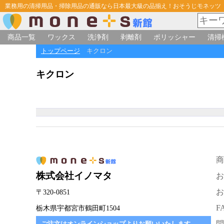
業務用の清掃用品・掃除用品の通販なら日本最大級の品揃え！おそうじモネッツ
商品一覧
ワックス
洗浄剤
剥離剤
ポリッシャー
清掃
トップページ
キクロン
キクロン
商
株式会社イノマタ
お
お
〒320-0851
F
栃木県宇都宮市鶴田町1504
問