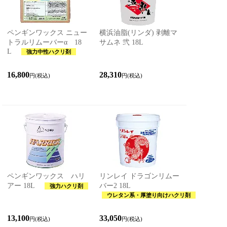
ペンギンワックス ニュー
横浜油脂(リンダ) 剥離マ
トラルリムーバーα 18
サムネ 弐 18L
L
強力中性ハクリ剤
16,800
28,310
円(税込)
円(税込)
ペンギンワックス ハリ
リンレイ ドラゴンリムー
アー 18L
バー2 18L
強力ハクリ剤
ウレタン系・厚塗り向けハクリ剤
13,100
33,050
円(税込)
円(税込)