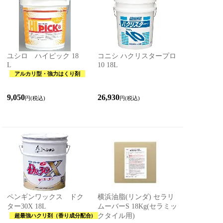
ユシロ ハイピック 18
コニシ ハクリスタープロ
L
10 18L
アルカリ型・強力はくり剤
9,050
26,930
円(税込)
円(税込)
ペンギンワックス ドク
横浜油脂(リンダ) セラリ
ター30X 18L
ムーバーS 18Kg(セラミッ
クタイル用)
超最強ハクリ剤（香り成分配合)