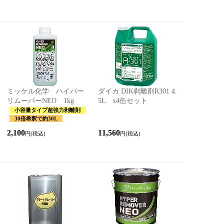
ミッケル化学 ハイパー
ダイカ DIK剥離剤R301 4.
リムーバーNEO 1kg
5L x4缶セット
小容量タイプ超強力剥離剤
30倍希釈で約30L
2,100
11,560
円(税込)
円(税込)