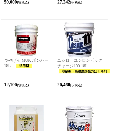
50,000
27,242
円(税込)
円(税込)
つやげん MUK ボンバー
ユシロ ユシロンピック
18L
チャージ100 18L
汎用型
溶剤型・高濃度超強力はくり剤
12,100
20,460
円(税込)
円(税込)