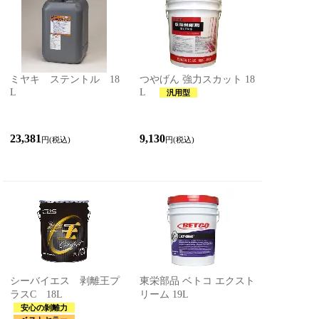
ミヤキ ステントル 18
つやげん 強力スカット 18
L
L
汎用型
23,381
9,130
円(税込)
円(税込)
シーバイエス 剥離王プ
東栄部品 ベトコ エクスト
ラスC 18L
リーム 19L
安心の剝離力