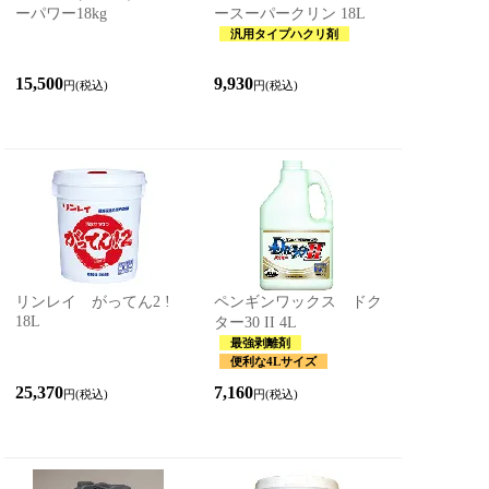
ーパワー18kg
ースーパークリン 18L
汎用タイプハクリ剤
15,500
9,930
円(税込)
円(税込)
リンレイ がってん2 !
ペンギンワックス ドク
18L
ター30 II 4L
最強剥離剤
便利な4Lサイズ
25,370
7,160
円(税込)
円(税込)