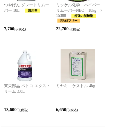
つやげん グレートリムー
ミッケル化学 ハイパー
バー 18L
リムーバーNEO 18kg 7
汎用型
15300
超強力剥離剤
PFASフリー
7,700
22,700
円(税込)
円(税込)
東栄部品 ベトコ エクスト
ミヤキ ケストル 4kg
リーム 3.8L
13,600
6,650
円(税込)
円(税込)