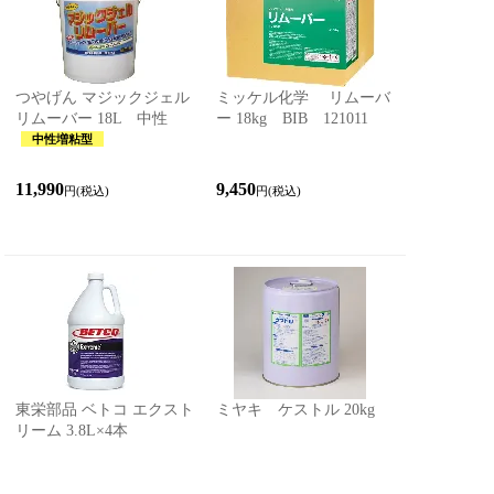
つやげん マジックジェル
ミッケル化学 リムーバ
リムーバー 18L 中性
ー 18kg BIB 121011
中性増粘型
11,990
9,450
円(税込)
円(税込)
東栄部品 ベトコ エクスト
ミヤキ ケストル 20kg
リーム 3.8L×4本