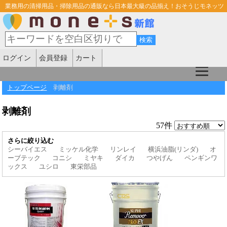
業務用の清掃用品・掃除用品の通販なら日本最大級の品揃え！おそうじモネッツ
ログイン
会員登録
カート
トップページ
剥離剤
剥離剤
57件
さらに絞り込む
シーバイエス
ミッケル化学
リンレイ
横浜油脂(リンダ)
オ
ーブテック
コニシ
ミヤキ
ダイカ
つやげん
ペンギンワ
ックス
ユシロ
東栄部品