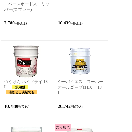
トベースボードストリッ
パー(スプレー)
2,780
10,439
円(税込)
円(税込)
つやげん ハイドライ 18
シーバイエス スーパー
L
オールゴープロEX 18
汎用型
L
油落とし洗剤でも
10,780
20,742
円(税込)
円(税込)
売り切れ