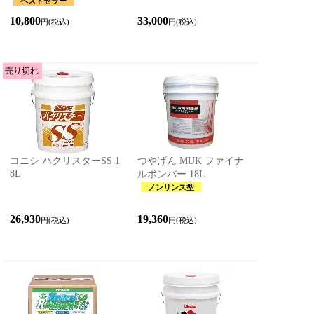
ベストセラー
10,800
33,000
円(税込)
円(税込)
売り切れ
コニシ ハクリスターSS 1
つやげん MUK ファイナ
8L
ルボンバー 18L
ノンリンス型
26,930
19,360
円(税込)
円(税込)