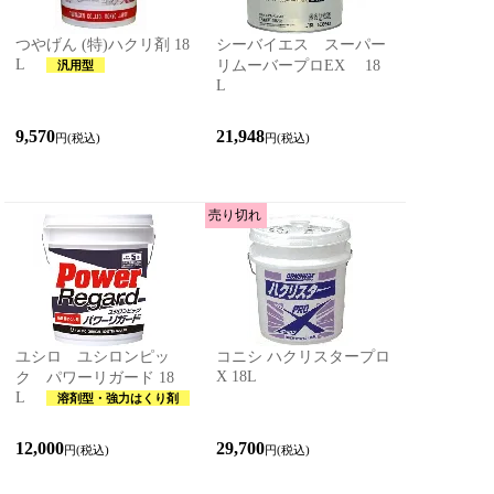
つやげん (特)ハクリ剤 18
シーバイエス スーパー
L
リムーバープロEX 18
汎用型
L
9,570
21,948
円(税込)
円(税込)
売り切れ
ユシロ ユシロンピッ
コニシ ハクリスタープロ
X 18L
ク パワーリガード 18
L
溶剤型・強力はくり剤
12,000
29,700
円(税込)
円(税込)