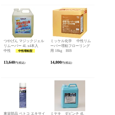
つやげん マジックジェル
ミッケル化学 中性リム
リムーバー 4L x4本入
ーバー増粘フローリング
中性
用 18kg BIB
中性増粘型
13,640
14,800
円(税込)
円(税込)
東栄部品 ベトコ エキサイ
ミヤキ ダビンチ 4L